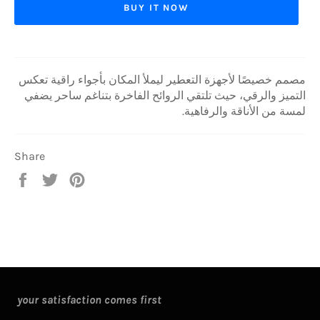
BUY IT NOW
مصمم خصيصًا لأجهزة التعطير ليملأ المكان بأجواء راقية تعكس
التميز والرقي، حيث تلتقي الروائح الفاخرة بتناغم ساحر يضفي
لمسة من الأناقة والرفاهية.
Share
Share
Tweet
Pin
on
on
on
Facebook
Twitter
Pinterest
your satisfaction comes first