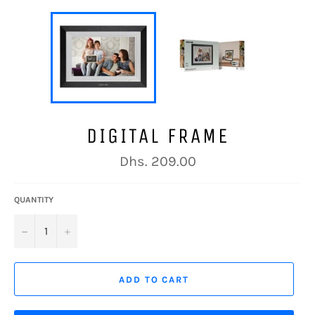
DIGITAL FRAME
Regular
Dhs. 209.00
price
QUANTITY
−
+
ADD TO CART